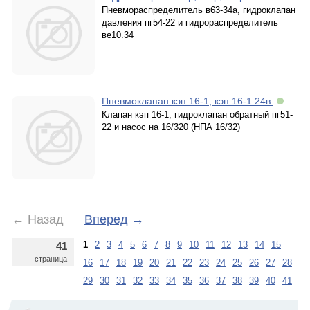
Пневмораспределитель в63-34а, гидроклапан
давления пг54-22 и гидрораспределитель
ве10.34
Пневмоклапан кэп 16-1, кэп 16-1.24в
Клапан кэп 16-1, гидроклапан обратный пг51-
22 и насос на 16/320 (НПА 16/32)
←
Назад
Вперед
→
1
2
3
4
5
6
7
8
9
10
11
12
13
14
15
41
страница
16
17
18
19
20
21
22
23
24
25
26
27
28
29
30
31
32
33
34
35
36
37
38
39
40
41