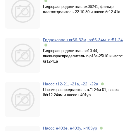
Гидрораспределитель рх06241, фильтр-
влагоотделитель 22-10-80 и насос бг12-41а
Гидроклапан вг66-32м, вг66-34м, пг51-24
Гидрораспределитель ве10.44,
пневмораспределитель п-р13э-25/10 и насос
бг12-41а
Насос г12-21, -21а, -22, -22а
Пневмораспределитель в71-24м-01, насос
8бг12-24ам и насос н401ур
Насос н403е, н403у, н403ур