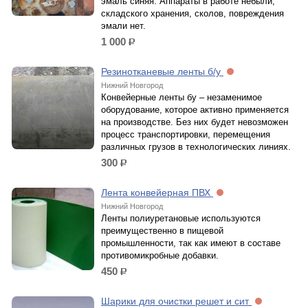
эмаль синяя. Аппараты в работе небыли,
складского хранения, сколов, повреждения
эмали нет.
1 000
р.
Резинотканевые ленты б/у
Нижний Новгород
Конвейерные ленты бу – незаменимое
оборудование, которое активно применяется
на производстве. Без них будет невозможен
процесс транспортировки, перемещения
различных грузов в технологических линиях.
300
р.
Лента конвейерная ПВХ
Нижний Новгород
Ленты полиуретановые используются
преимущественно в пищевой
промышленности, так как имеют в составе
противомикробные добавки.
450
р.
Шарики для очистки решет и сит