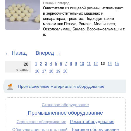
Нижний Новгород
Очистители из пищевой резины, используют
в зерноочистительных машинах и
сепараторах, грохотах. Подходит таким
маркам как Петкус, Ромакс, Мельинвест,
Осколсельмаш, Бюлер, Воронежсельмаш и т.
п.
←
Назад
Вперед
→
1
2
3
4
5
6
7
8
9
10
11
12
13
14
15
20
страниц
16
17
18
19
20
Промышленные материалы и оборудование
Столовое оборудование
Промышленное оборудование
Ремонт оборудования
Сервисное обслуживание
Торговое оборудование
Оборудование для столовой