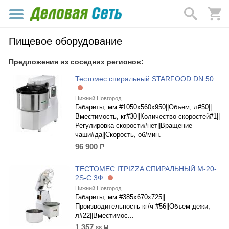
Пищевое оборудование
Предложения из соседних регионов:
Тестомес спиральный STARFOOD DN 50
Нижний Новгород
Габариты, мм #1050х560х950||Объем, л#50||
Вместимость, кг#30||Количество скоростей#1||
Регулировка скорости#нет||Вращение
чаши#да||Скорость, об/мин.
96 900
р.
ТЕСТОМЕС ITPIZZA СПИРАЛЬНЫЙ M-20-
2S-С 3Ф
Нижний Новгород
Габариты, мм #385x670x725||
Производительность кг/ч #56||Объем дежи,
л#22||Вместимос...
1 357.
88