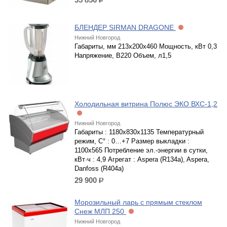
р.
БЛЕНДЕР SIRMAN DRAGONE
Нижний Новгород
Габариты, мм 213х200х460 Мощность, кВт 0,3
Напряжение, В220 Объем, л1,5
Холодильная витрина Полюс ЭКО ВХС-1,2
Нижний Новгород
Габариты : 1180х830х1135 Температурный
режим, С° : 0…+7 Размер выкладки :
1100х565 Потребление эл.-энергии в сутки,
кВт·ч : 4,9 Агрегат : Aspera (R134a), Aspera,
Danfoss (R404a)
29 900
р.
Морозильный ларь с прямым стеклом
Снеж МЛП 250
Нижний Новгород