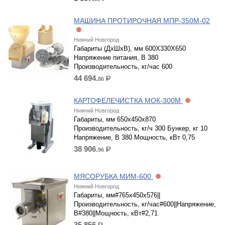
р.
МАШИНА ПРОТИРОЧНАЯ МПР-350М-02
Нижний Новгород
Габариты (ДхШхВ), мм 600Х330Х650
Напряжение питания, В 380
Производительность, кг/час 600
44 694.
86
р.
КАРТОФЕЛЕЧИСТКА МОК-300М
Нижний Новгород
Габариты, мм 650х450х870
Производительность, кг/ч 300 Бункер, кг 10
Напряжение, В 380 Мощность, кВт 0,75
38 906.
96
р.
МЯСОРУБКА МИМ-600
Нижний Новгород
Габариты, мм#765х450х576||
Производительность, кг/час#600||Напряжение,
В#380||Мощность, кВт#2,71
35 856