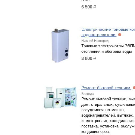
6 500
р.
Электрические тэновые ко
водонагреватели
Нижний Новгород
Тэновые электрокотлы ЭВП
отопления и обогрева воды
3 800
р.
Ремонт бытовой техники
Вологда
Ремонт бытовой техники, выз
дом: стиральных, сушильных
посудомоечных машин,
водонагревателей, вытяжек,
и электроплит, холодильнико
поставка, установка, обслуж
кондиционеров.