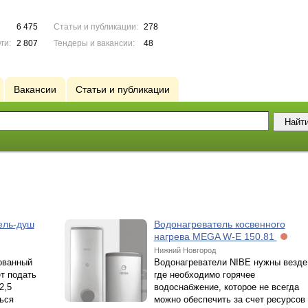
6 475
Статьи и публикации:
278
ги:
2 807
Тендеры и вакансии:
48
Вакансии
Статьи и публикации
ель-душ
Водонагреватель косвенного
нагрева MEGA W-E 150.81
Нижний Новгород
ованный
Водонагреватели NIBE нужны везде
т подать
где необходимо горячее
2,5
водоснабжение, которое не всегда
ься
можно обеспечить за счет ресурсов