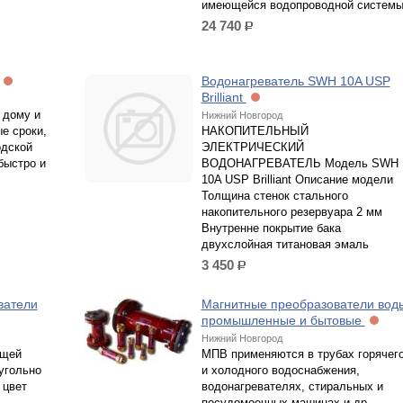
имеющейся водопроводной системы
24 740
р.
Водонагреватель SWH 10A USP
Brilliant
 дому и
Нижний Новгород
е сроки,
НАКОПИТЕЛЬНЫЙ
одской
ЭЛЕКТРИЧЕСКИЙ
быстро и
ВОДОНАГРЕВАТЕЛЬ Модель SWH
10A USP Brilliant Описание модели
Толщина стенок стального
накопительного резервуара 2 мм
Внутренне покрытие бака
двухслойная титановая эмаль
3 450
р.
ватели
Магнитные преобразователи вод
промышленные и бытовые
Нижний Новгород
ющей
МПВ применяются в трубах горячег
угольно
и холодного водоснабжения,
 цвет
водонагревателях, стиральных и
посудомоечных машинах и др.