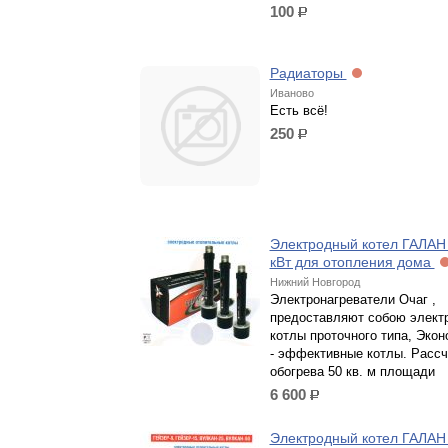
100
р.
Радиаторы
Иваново
Есть всё!
250
р.
Электродный котел ГАЛАН 
кВт для отопления дома
Нижний Новгород
Электронагреватели Очаг ,
предоставляют собою элект
котлы проточного типа, Эко
- эффективные котлы. Рассч
обогрева 50 кв. м площади
6 600
р.
Электродный котел ГАЛАН