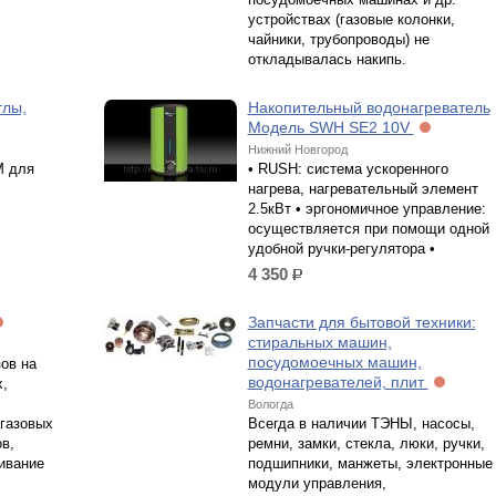
устройствах (газовые колонки,
чайники, трубопроводы) не
откладывалась накипь.
тлы,
Накопительный водонагреватель
Модель SWH SE2 10V
Нижний Новгород
М для
• RUSH: система ускоренного
нагрева, нагревательный элемент
2.5кВт • эргономичное управление:
осуществляется при помощи одной
удобной ручки-регулятора •
4 350
р.
Запчасти для бытовой техники:
стиральных машин,
посудомоечных машин,
ов на
водонагревателей, плит
,
Вологда
 газовых
Всегда в наличии ТЭНЫ, насосы,
в,
ремни, замки, стекла, люки, ручки,
ивание
подшипники, манжеты, электронные
модули управления,