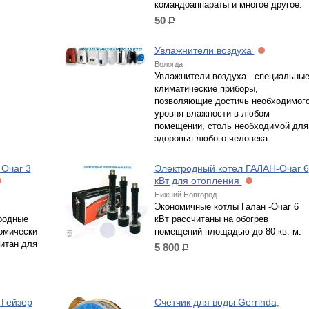
командоаппараты и многое другое.
50
р.
Увлажнители воздуха
Вологда
Увлажнители воздуха - специальны
климатические приборы,
позволяющие достичь необходимог
уровня влажности в любом
помещении, столь необходимой для
здоровья любого человека.
Очаг 3
Электродный котел ГАЛАН-Очаг 6
кВт для отопления
Нижний Новгород
Экономичные котлы Галан -Очаг 6
родные
кВт рассчитаны на обогрев
номически
помещений площадью до 80 кв. м.
итан для
5 800
р.
 Гейзер
Счетчик для воды Gerrinda,